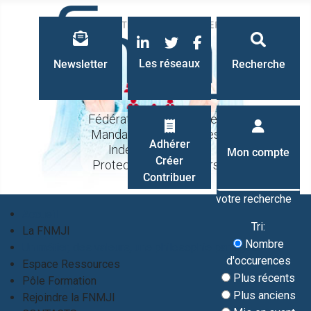
LinkedIn
Twitter
Facebook
Les réseaux
Newsletter
Recherche
Fédération Nationale des
Mandataires Judiciaires
Recherche
Adhérer
Indépendants à la
Mon compte
Créer
Protection des Majeurs
Contribuer
votre recherche
Accueil
Tri:
La FNMJI
Nombre
Un métier, des valeurs, une philosophie partagés
d'occurences
Espace Ressources
Plus récents
Pôle Formation
Plus anciens
Rejoindre la FNMJI