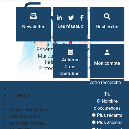
LinkedIn
Twitter
Facebook
Les réseaux
Newsletter
Recherche
Fédération Nationale des
Mandataires Judiciaires
Recherche
Adhérer
Indépendants à la
Mon compte
Créer
Protection des Majeurs
Contribuer
votre recherche
Accueil
Tri:
La FNMJI
Nombre
Un métier, des valeurs, une philosophie partagés
d'occurences
Espace Ressources
Plus récents
Pôle Formation
Plus anciens
Rejoindre la FNMJI