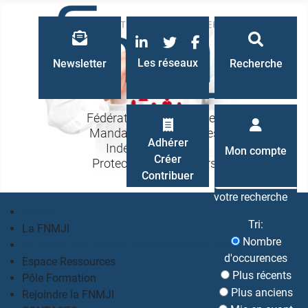
LinkedIn
Twitter
Facebook
Les réseaux
Newsletter
Recherche
Fédération Nationale des
Mandataires Judiciaires
Recherche
Adhérer
Indépendants à la
Mon compte
Créer
Protection des Majeurs
Contribuer
votre recherche
Accueil
Tri:
La FNMJI
Nombre
Un métier, des valeurs, une philosophie partagés
d'occurences
Espace Ressources
Plus récents
Pôle Formation
Plus anciens
Rejoindre la FNMJI