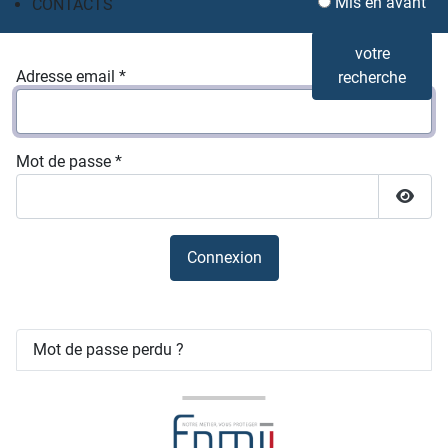
Mis en avant
CONTACTS
votre
Adresse email
*
recherche
Mot de passe
*
Affich
Connexion
Mot de passe perdu ?