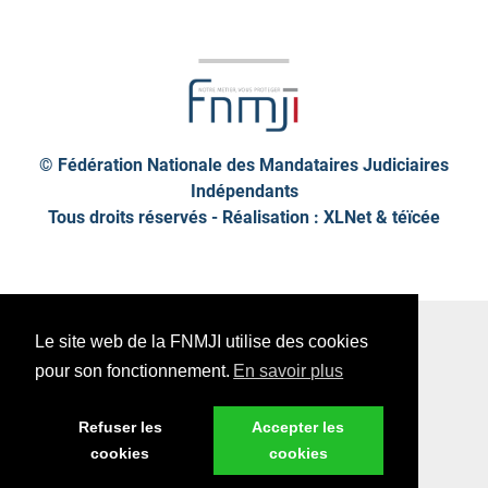
© Fédération Nationale des Mandataires Judiciaires
Indépendants
Tous droits réservés - Réalisation : XLNet &
téïcée
Plan de site
Mentions légales
Le site web de la FNMJI utilise des cookies
Données personnelles
pour son fonctionnement.
En savoir plus
Refuser les
Accepter les
cookies
cookies