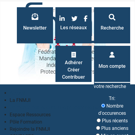
LinkedIn
Twitter
Facebook
Les réseaux
Newsletter
Recherche
Fédération Nationale des
Mandataires Judiciaires
Recherche
Adhérer
Indépendants à la
Mon compte
Créer
Protection des Majeurs
Contribuer
votre recherche
Accueil
Tri:
La FNMJI
Nombre
Un métier, des valeurs, une philosophie partagés
d'occurences
Espace Ressources
Plus récents
Pôle Formation
Plus anciens
Rejoindre la FNMJI