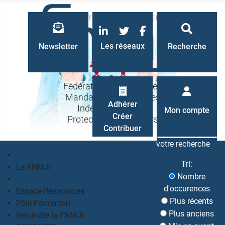
LinkedIn
Twitter
Facebook
Les réseaux
Newsletter
Recherche
Fédération Nationale des
Mandataires Judiciaires
Recherche
Adhérer
Indépendants à la
Mon compte
Créer
Protection des Majeurs
Contribuer
votre recherche
Accueil
Tri:
La FNMJI
Nombre
Un métier, des valeurs, une philosophie partagés
d'occurences
Espace Ressources
Plus récents
Pôle Formation
Plus anciens
Rejoindre la FNMJI