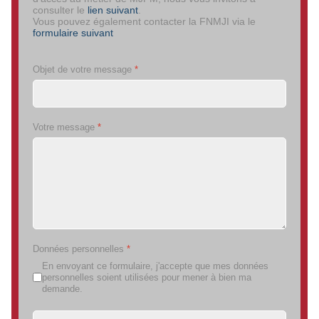
consulter le
lien suivant
.
Vous pouvez également contacter la FNMJI via le
formulaire suivant
Objet de votre message
*
Votre message
*
Données personnelles
*
En envoyant ce formulaire, j'accepte que mes données
personnelles soient utilisées pour mener à bien ma
demande.