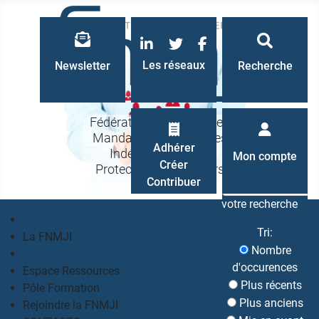
LinkedIn
Twitter
Facebook
Les réseaux
Newsletter
Recherche
Fédération Nationale des
Mandataires Judiciaires
Recherche
Adhérer
Indépendants à la
Mon compte
Créer
Protection des Majeurs
Contribuer
votre recherche
Accueil
Tri:
La FNMJI
Nombre
Un métier, des valeurs, une philosophie partagés
d'occurences
Espace Ressources
Plus récents
Pôle Formation
Plus anciens
Rejoindre la FNMJI