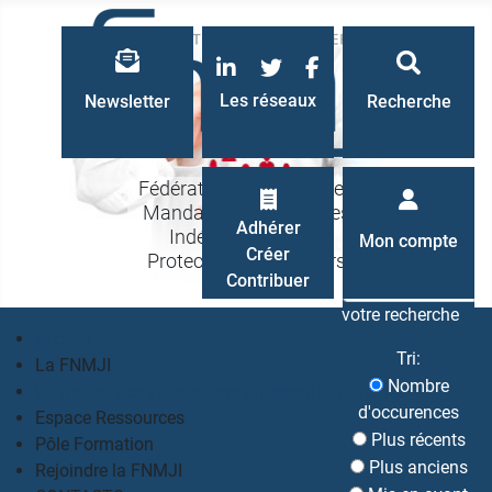
LinkedIn
Twitter
Facebook
Les réseaux
Newsletter
Recherche
Fédération Nationale des
Mandataires Judiciaires
Recherche
Adhérer
Indépendants à la
Mon compte
Créer
Protection des Majeurs
Contribuer
votre recherche
Accueil
Tri:
La FNMJI
Nombre
Un métier, des valeurs, une philosophie partagés
d'occurences
Espace Ressources
Plus récents
Pôle Formation
Plus anciens
Rejoindre la FNMJI