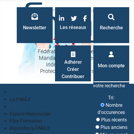
LinkedIn
Twitter
Facebook
Les réseaux
Newsletter
Recherche
Fédération Nationale des
Mandataires Judiciaires
Recherche
Adhérer
Indépendants à la
Mon compte
Créer
Protection des Majeurs
Contribuer
votre recherche
Accueil
Tri:
La FNMJI
Nombre
Un métier, des valeurs, une philosophie partagés
d'occurences
Espace Ressources
Plus récents
Pôle Formation
Plus anciens
Rejoindre la FNMJI