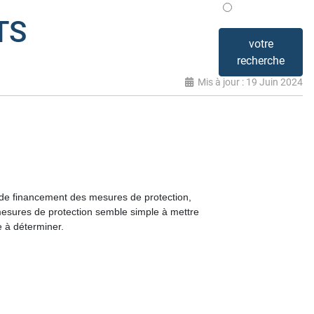
Mis en avant
TS
votre
recherche
Mis à jour : 19 Juin 2024
s de financement des mesures de protection,
mesures de protection semble simple à mettre
le à déterminer.