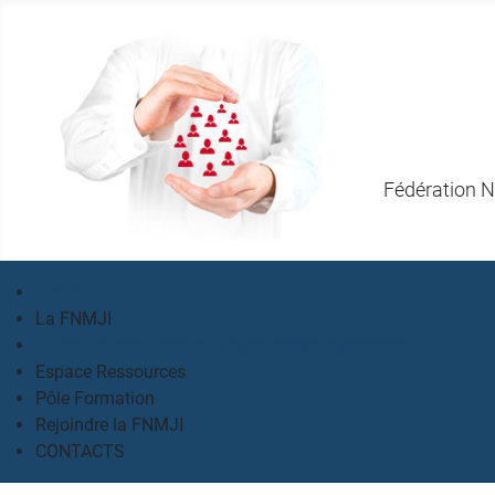
Fédération N
Accueil
La FNMJI
Un métier, des valeurs, une philosophie partagés
Espace Ressources
Pôle Formation
Rejoindre la FNMJI
CONTACTS