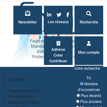
LinkedIn
Twitter
Facebook
Les réseaux
Newsletter
Recherche
Fédération Nationale des
Mandataires Judiciaires
Recherche
Adhérer
Indépendants à la
Mon compte
Créer
Protection des Majeurs
Contribuer
votre recherche
Accueil
Tri:
La FNMJI
Nombre
Un métier, des valeurs, une philosophie partagés
d'occurences
Espace Ressources
Plus récents
Pôle Formation
Plus anciens
Rejoindre la FNMJI