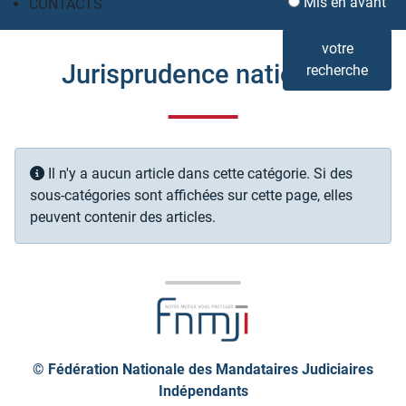
Mis en avant
CONTACTS
votre
Jurisprudence nationale
recherche
Info
Il n'y a aucun article dans cette catégorie. Si des
sous-catégories sont affichées sur cette page, elles
peuvent contenir des articles.
© Fédération Nationale des Mandataires Judiciaires
Indépendants