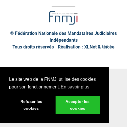
© Fédération Nationale des Mandataires Judiciaires
Indépendants
Tous droits réservés - Réalisation : XLNet &
téïcée
Plan de site
Mentions légales
Le site web de la FNMJI utilise des cookies
Données personnelles
pour son fonctionnement.
En savoir plus
Refuser les
Accepter les
cookies
cookies