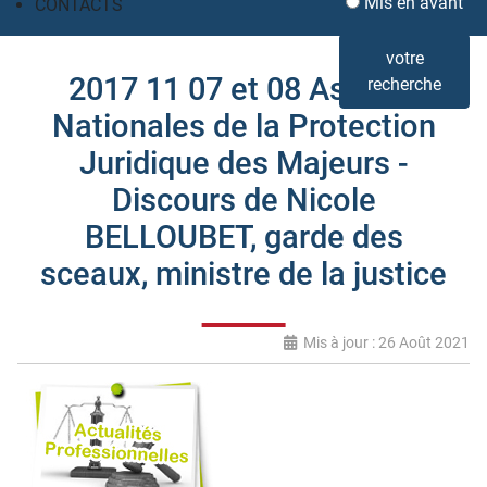
Mis en avant
CONTACTS
votre
2017 11 07 et 08 Assises
recherche
Nationales de la Protection
Juridique des Majeurs -
Discours de Nicole
BELLOUBET, garde des
sceaux, ministre de la justice
Mis à jour : 26 Août 2021