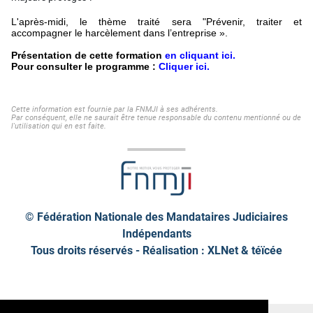
L'après-midi, le thème traité sera "
Prévenir, traiter et
accompagner le harcèlement dans l’entreprise ».
Présentation de cette formation
en cliquant ici
.
Pour consulter le programme :
Cliquer ici
.
Cette information est fournie par la FNMJI à ses adhérents.
Par conséquent, elle ne saurait être tenue responsable du contenu mentionné ou de
l'utilisation qui en est faite.
© Fédération Nationale des Mandataires Judiciaires
Indépendants
Tous droits réservés - Réalisation : XLNet &
téïcée
Plan de site