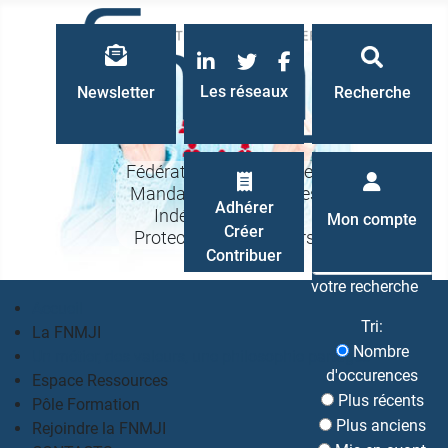
LinkedIn
Twitter
Facebook
Les réseaux
Newsletter
Recherche
Fédération Nationale des
Mandataires Judiciaires
Recherche
Adhérer
Indépendants à la
Mon compte
Créer
Protection des Majeurs
Contribuer
votre recherche
Accueil
Tri:
La FNMJI
Nombre
Un métier, des valeurs, une philosophie partagés
d'occurences
Espace Ressources
Plus récents
Pôle Formation
Plus anciens
Rejoindre la FNMJI