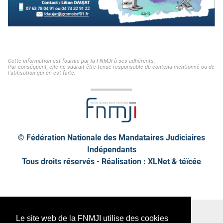
Cette information est fournie par la FNMJI à ses adhérents.
Par conséquent, elle ne saurait être tenue responsable du contenu mentionné ou de
l'utilisation qui en est faite.
© Fédération Nationale des Mandataires Judiciaires
Indépendants
Tous droits réservés - Réalisation : XLNet &
téïcée
Plan de site
Mentions légales
Le site web de la FNMJI utilise des cookies