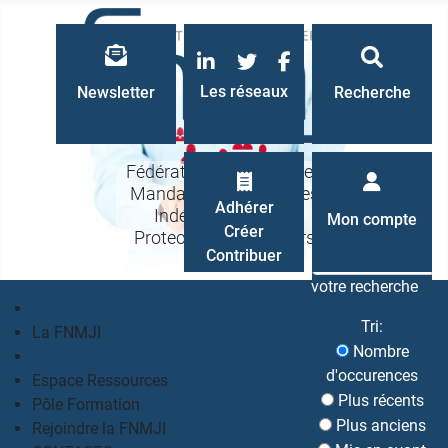
LinkedIn
Twitter
Facebook
Les réseaux
Newsletter
Recherche
Fédération Nationale des
Mandataires Judiciaires
Recherche
Adhérer
Indépendants à la
Mon compte
Créer
Protection des Majeurs
Contribuer
votre recherche
Accueil
Tri:
La FNMJI
Nombre
Un métier, des valeurs, une philosophie partagés
d'occurences
Espace Ressources
Plus récents
Pôle Formation
Plus anciens
Rejoindre la FNMJI