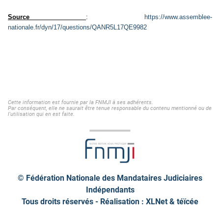
Source
:
https://www.assemblee-
nationale.fr/dyn/17/questions/QANR5L17QE9982
Cette information est fournie par la FNMJI à ses adhérents.
Par conséquent, elle ne saurait être tenue responsable du contenu mentionné ou de
l'utilisation qui en est faite.
© Fédération Nationale des Mandataires Judiciaires
Indépendants
Tous droits réservés - Réalisation : XLNet &
téïcée