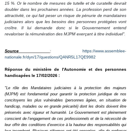
15 %. Or le nombre de mesures de tutelle et de curatelle devrait
doubler dans les prochaines années. La profession perd de son
attractivité, ce qui fait peser un risque de pénurie de mandataires
judiciaires alors que les besoins des personnes protégées vont
croître. Il lui demande donc si le Gouvernement entend
revaloriser la rémunération des MJPM exerçant à titre individuel".
Source
:
https://www.assemblee-
nationale.fr/dyn/17/questions/QANR5L17QE9982
Réponse du ministère de l'Autonomie et des personnes
handicapées le 17/02/2026 :
"Le rôle des Mandataires judiciaires à la protection des majeurs
(MJPM) est fondamental pour garantir la protection juridique de nos
concitoyens les plus vulnérables (personnes âgées, en situation de
handicap, malades ou en grande précarité) dont les droits doivent être
préservés avec rigueur et humanité. Le Gouvernement est pleinement
conscient de l’engagement de ces professionnels et de la nécessité de
leur offrir des conditions d’exercice à la hauteur des responsabilités qui
leur incombent. Plusieurs réformes ont été engagées, afin de renforcer