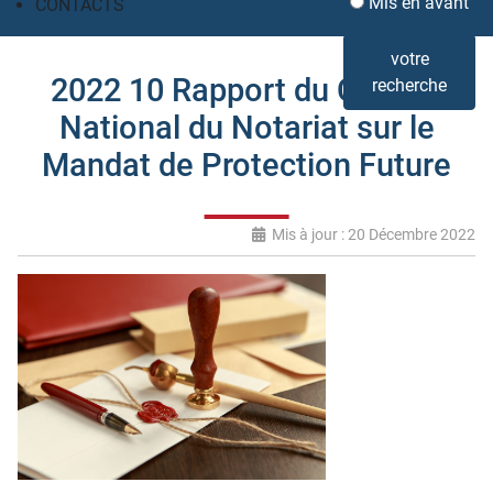
Mis en avant
CONTACTS
votre
2022 10 Rapport du Conseil
recherche
National du Notariat sur le
Mandat de Protection Future
Mis à jour : 20 Décembre 2022