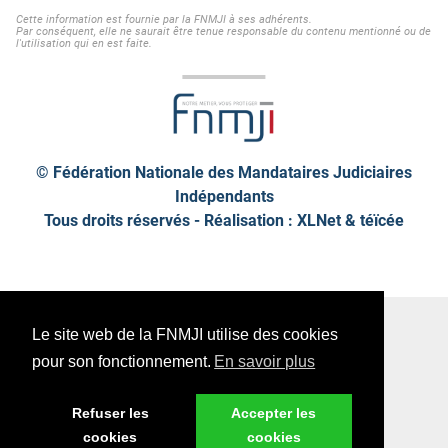
Cette information est fournie par la FNMJI à ses adhérents.
Par conséquent, elle ne saurait être tenue responsable du contenu mentionné ou de
l'utilisation qui en est faite.
© Fédération Nationale des Mandataires Judiciaires
Indépendants
Tous droits réservés - Réalisation : XLNet &
téïcée
Plan de site
Mentions légales
Le site web de la FNMJI utilise des cookies
Données personnelles
pour son fonctionnement.
En savoir plus
Refuser les
Accepter les
cookies
cookies