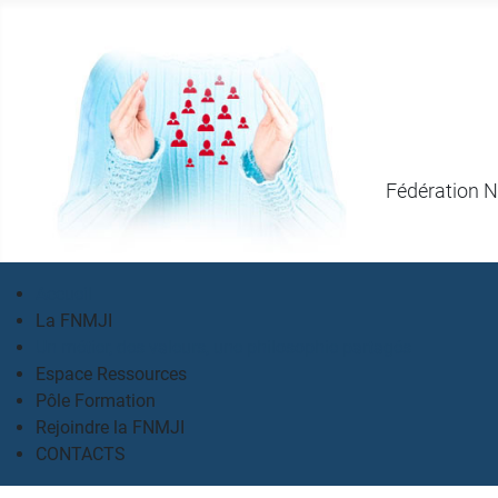
Fédération N
Accueil
La FNMJI
Un métier, des valeurs, une philosophie partagés
Espace Ressources
Pôle Formation
Rejoindre la FNMJI
CONTACTS