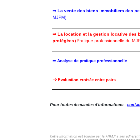
⇒
La vente des biens immobiliers des p
MJPM)
⇒
La location et la gestion locative des
protégées
(Pratique professionnelle du MJ
⇒ Analyse de pratique professionnelle
⇒
Evaluation croisée entre pairs
Pour toutes demandes d’informations
:
contac
Cette information est fournie par la FNMJI à ses adhérent