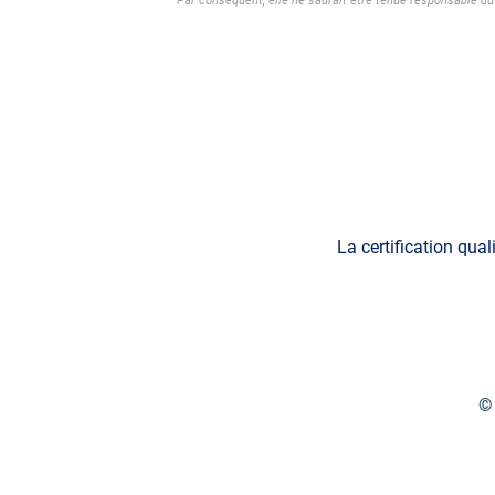
Par conséquent, elle ne saurait être tenue responsable du 
La certification qual
© 