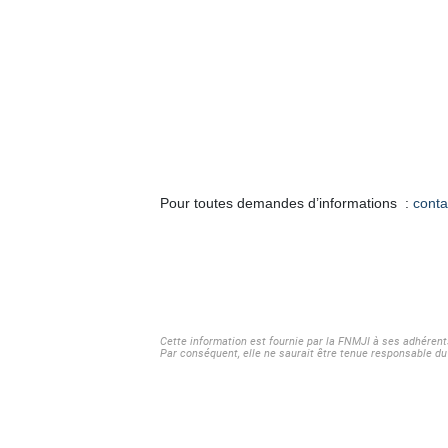
Pour toutes demandes d’informations :
conta
Cette information est fournie par la FNMJI à ses adhérent
Par conséquent, elle ne saurait être tenue responsable du 