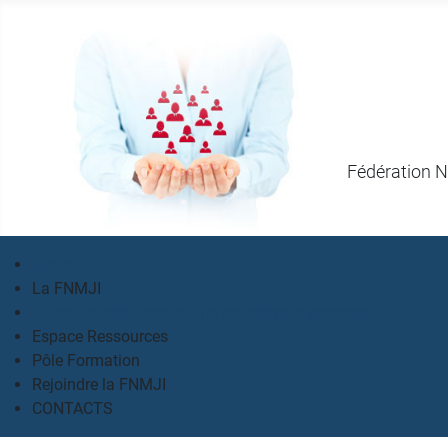
Fédération N
Accueil
La FNMJI
Un métier, des valeurs, une philosophie partagés
Espace Ressources
Pôle Formation
Rejoindre la FNMJI
CONTACTS