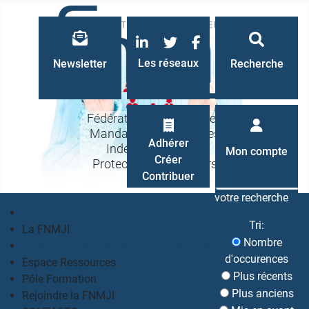
LinkedIn
Twitter
Facebook
Les réseaux
Newsletter
Recherche
Fédération Nationale des
Mandataires Judiciaires
Recherche
Adhérer
Indépendants à la
Mon compte
Créer
Protection des Majeurs
Contribuer
votre recherche
Accueil
Tri:
La FNMJI
Nombre
Un métier, des valeurs, une philosophie partagés
d'occurences
Espace Ressources
Plus récents
Pôle Formation
Plus anciens
Rejoindre la FNMJI