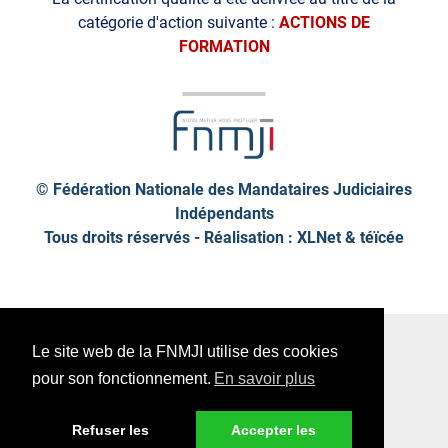
catégorie d'action suivante :
ACTIONS DE
FORMATION
© Fédération Nationale des Mandataires Judiciaires
Indépendants
Tous droits réservés - Réalisation : XLNet &
téïcée
Plan de site
Mentions légales
Le site web de la FNMJI utilise des cookies
Données personnelles
pour son fonctionnement.
En savoir plus
Refuser les
Accepter les