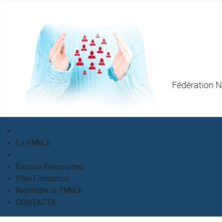
Fédération N
Accueil
La FNMJI
Un métier, des valeurs, une philosophie partagés
Espace Ressources
Pôle Formation
Rejoindre la FNMJI
CONTACTS