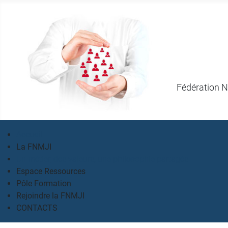
Fédération N
Accueil
La FNMJI
Un métier, des valeurs, une philosophie partagés
Espace Ressources
Pôle Formation
Rejoindre la FNMJI
CONTACTS