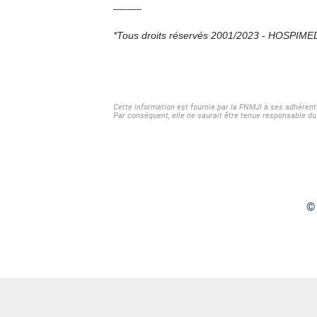
----------
*Tous droits réservés 2001/2023 - HOSPIME
Cette information est fournie par la FNMJI à ses adhérent
Par conséquent, elle ne saurait être tenue responsable du 
© 