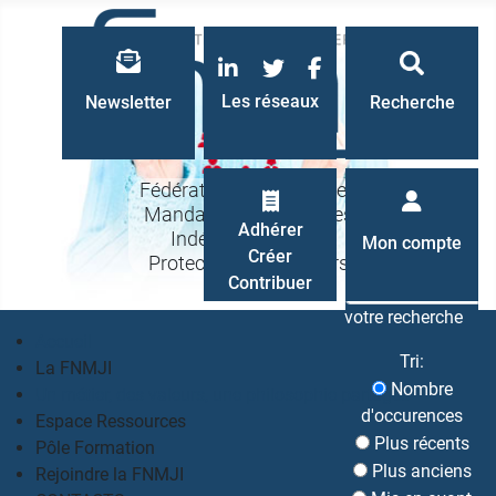
LinkedIn
Twitter
Facebook
Les réseaux
Newsletter
Recherche
Fédération Nationale des
Mandataires Judiciaires
Recherche
Adhérer
Indépendants à la
Mon compte
Créer
Protection des Majeurs
Contribuer
votre recherche
Accueil
Tri:
La FNMJI
Nombre
Un métier, des valeurs, une philosophie partagés
d'occurences
Espace Ressources
Plus récents
Pôle Formation
Plus anciens
Rejoindre la FNMJI