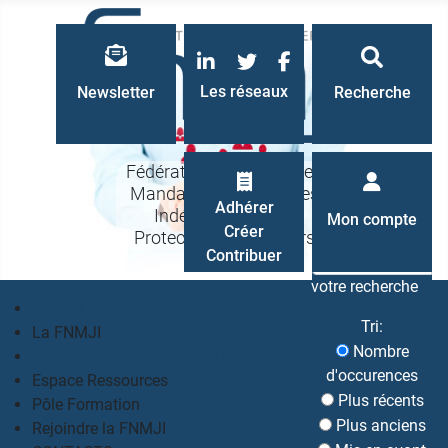
LinkedIn
Twitter
Facebook
Les réseaux
Newsletter
Recherche
Fédération Nationale des
Mandataires Judiciaires
Recherche
Adhérer
Indépendants à la
Mon compte
Créer
Protection des Majeurs
Contribuer
votre recherche
Accueil
Tri:
La FNMJI
Nombre
Un métier, des valeurs, une philosophie partagés
d'occurences
Espace Ressources
Plus récents
Pôle Formation
Plus anciens
Rejoindre la FNMJI