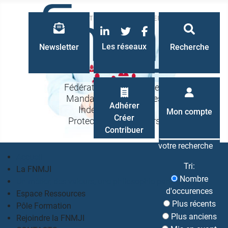
LinkedIn
Twitter
Facebook
Les réseaux
Newsletter
Recherche
Fédération Nationale des
Mandataires Judiciaires
Recherche
Adhérer
Indépendants à la
Mon compte
Créer
Protection des Majeurs
Contribuer
votre recherche
Accueil
Tri:
La FNMJI
Nombre
Un métier, des valeurs, une philosophie partagés
d'occurences
Espace Ressources
Plus récents
Pôle Formation
Plus anciens
Rejoindre la FNMJI