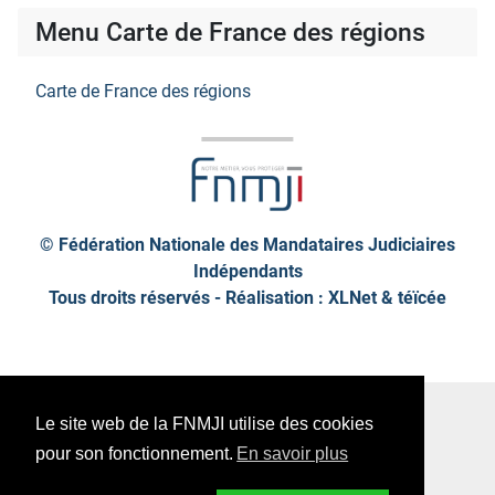
Menu Carte de France des régions
Carte de France des régions
© Fédération Nationale des Mandataires Judiciaires
Indépendants
Tous droits réservés - Réalisation : XLNet &
téïcée
Plan de site
Mentions légales
Le site web de la FNMJI utilise des cookies
Données personnelles
pour son fonctionnement.
En savoir plus