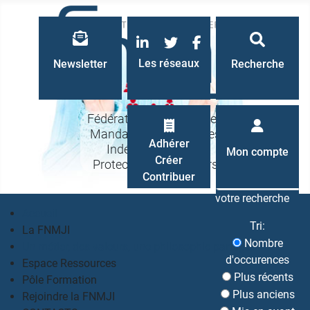
LinkedIn
Twitter
Facebook
Les réseaux
Newsletter
Recherche
Fédération Nationale des
Mandataires Judiciaires
Recherche
Adhérer
Indépendants à la
Mon compte
Créer
Protection des Majeurs
Contribuer
votre recherche
Accueil
Tri:
La FNMJI
Nombre
Un métier, des valeurs, une philosophie partagés
d'occurences
Espace Ressources
Plus récents
Pôle Formation
Plus anciens
Rejoindre la FNMJI