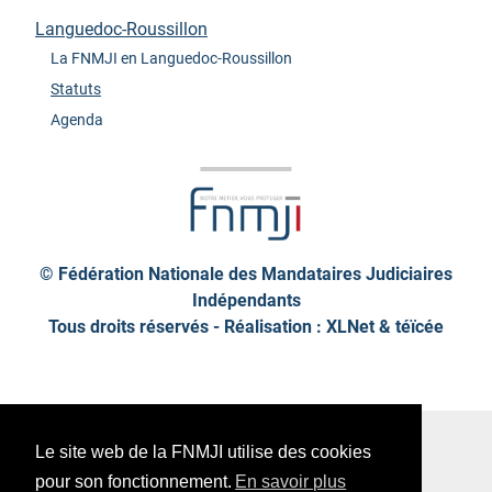
Languedoc-Roussillon
La FNMJI en Languedoc-Roussillon
Statuts
Agenda
© Fédération Nationale des Mandataires Judiciaires
Indépendants
Tous droits réservés - Réalisation : XLNet &
téïcée
Plan de site
Mentions légales
Le site web de la FNMJI utilise des cookies
Données personnelles
pour son fonctionnement.
En savoir plus