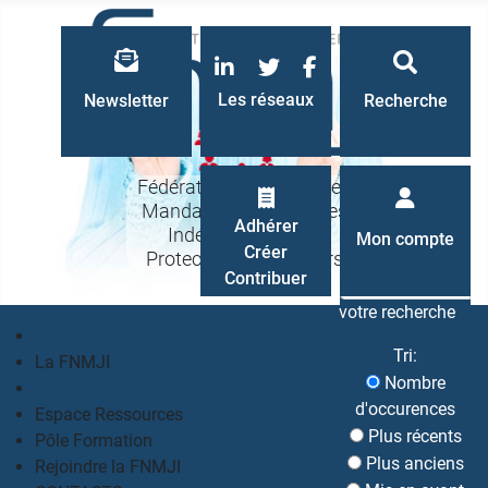
LinkedIn
Twitter
Facebook
Les réseaux
Newsletter
Recherche
Fédération Nationale des
Mandataires Judiciaires
Recherche
Adhérer
Indépendants à la
Mon compte
Créer
Protection des Majeurs
Contribuer
votre recherche
Accueil
Tri:
La FNMJI
Nombre
Un métier, des valeurs, une philosophie partagés
d'occurences
Espace Ressources
Plus récents
Pôle Formation
Plus anciens
Rejoindre la FNMJI