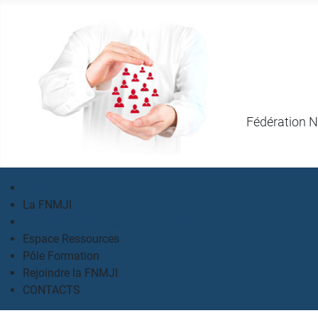
Fédération N
Accueil
La FNMJI
Un métier, des valeurs, une philosophie partagés
Espace Ressources
Pôle Formation
Rejoindre la FNMJI
CONTACTS