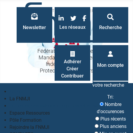
LinkedIn
Twitter
Facebook
Les réseaux
Newsletter
Recherche
Fédération Nationale des
Mandataires Judiciaires
Recherche
Adhérer
Indépendants à la
Mon compte
Créer
Protection des Majeurs
Contribuer
votre recherche
Accueil
Tri:
La FNMJI
Nombre
Un métier, des valeurs, une philosophie partagés
d'occurences
Espace Ressources
Plus récents
Pôle Formation
Plus anciens
Rejoindre la FNMJI