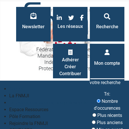
LinkedIn
Twitter
Facebook
Les réseaux
Newsletter
Recherche
Fédération Nationale des
Mandataires Judiciaires
Recherche
Adhérer
Indépendants à la
Mon compte
Créer
Protection des Majeurs
Contribuer
votre recherche
Accueil
Tri:
La FNMJI
Nombre
Un métier, des valeurs, une philosophie partagés
d'occurences
Espace Ressources
Plus récents
Pôle Formation
Plus anciens
Rejoindre la FNMJI