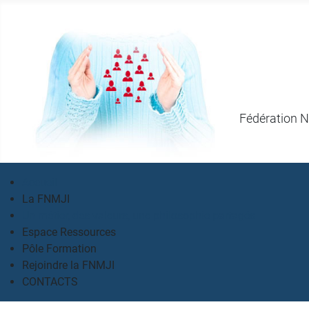
Fédération N
Accueil
La FNMJI
Un métier, des valeurs, une philosophie partagés
Espace Ressources
Pôle Formation
Rejoindre la FNMJI
CONTACTS